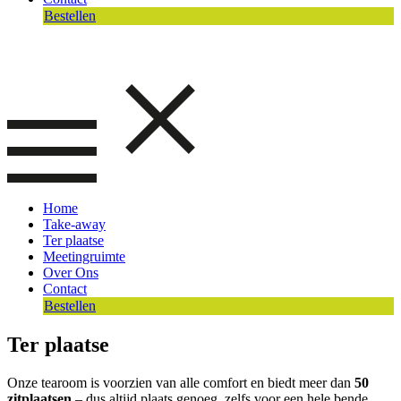
Bestellen
Home
Take-away
Ter plaatse
Meetingruimte
Over Ons
Contact
Bestellen
Ter plaatse
Onze tearoom is voorzien van alle comfort en biedt meer dan
50
zitplaatsen
– dus altijd plaats genoeg, zelfs voor een hele bende